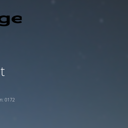
t
on: 0172