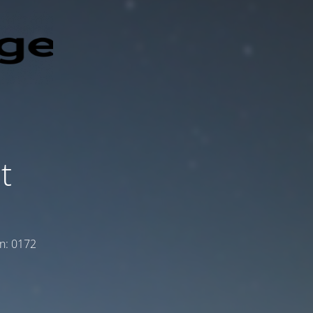
t
on: 0172